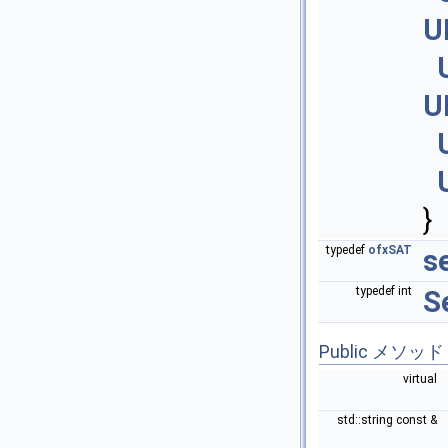
U
U
}
typedef
ofxSAT
s
typedef int
S
Public メソッド
virtual
std::string const &