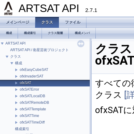
ARTSAT API
2.7.1
メインページ
クラス
ファイル
構成
構成索引
クラス階層
構成メンバ
ARTSAT API
クラス
ARTSAT API / 衛星芸術プロジェクト
ofxSA
クラス
構成
ofxEasyCubeSAT
ofxInvaderSAT
すべての
ofxSAT
ofxSATError
クラス
[
ofxSATLocalDB
ofxSATRemoteDB
ofxSA
ofxSATTemplate
ofxSATTime
ofxSATTimeDiff
構成索引