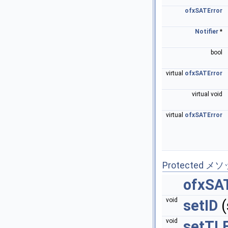
ofxSATError
Notifier
*
bool
virtual
ofxSATError
virtual void
virtual
ofxSATError
Protected メ
ofxSA
void
setID
(
void
setTL